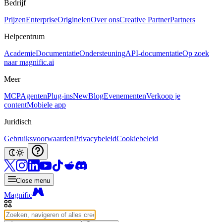
Bedrijf
Prijzen
Enterprise
Originelen
Over ons
Creative Partner
Partners
Helpcentrum
Academie
Documentatie
Ondersteuning
API-documentatie
Op zoek
naar magnific.ai
Meer
MCP
Agenten
Plug-ins
New
Blog
Evenementen
Verkoop je
content
Mobiele app
Juridisch
Gebruiksvoorwaarden
Privacybeleid
Cookiebeleid
Close menu
Magnific