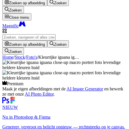
Zoeken op afbeelding
Zoeken
Zoeken
Close menu
Magnific
Zoeken op afbeelding
Zoeken
Zoeken
Home
/
Stock
/
Foto's
/
Kleurrijke iguana ig…
Premium
Maak je eigen afbeeldingen met de
AI Image Generator
en bewerk
ze met onze
AI Photo Editor
.
NIEUW
Nu in Photoshop & Figma
Genereer, vergroot en belicht opnieuw — rechtstreeks op je canvas.