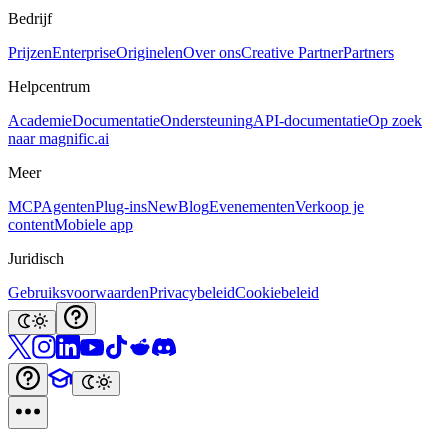
Bedrijf
Prijzen
Enterprise
Originelen
Over ons
Creative Partner
Partners
Helpcentrum
Academie
Documentatie
Ondersteuning
API-documentatie
Op zoek
naar magnific.ai
Meer
MCP
Agenten
Plug-ins
New
Blog
Evenementen
Verkoop je
content
Mobiele app
Juridisch
Gebruiksvoorwaarden
Privacybeleid
Cookiebeleid