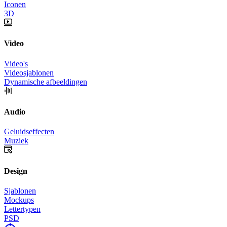
Iconen
3D
Video
Video's
Videosjablonen
Dynamische afbeeldingen
Audio
Geluidseffecten
Muziek
Design
Sjablonen
Mockups
Lettertypen
PSD