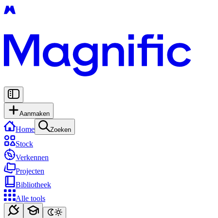
Aanmaken
Home
Zoeken
Stock
Verkennen
Projecten
Bibliotheek
Alle tools