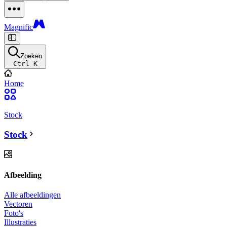
Magnific
Zoeken
Ctrl K
Home
Stock
Stock
Afbeelding
Alle afbeeldingen
Vectoren
Foto's
Illustraties