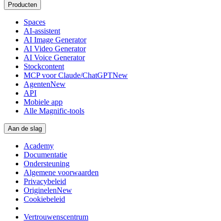
Producten
Spaces
AI-assistent
AI Image Generator
AI Video Generator
AI Voice Generator
Stockcontent
MCP voor Claude/ChatGPT
New
Agenten
New
API
Mobiele app
Alle Magnific-tools
Aan de slag
Academy
Documentatie
Ondersteuning
Algemene voorwaarden
Privacybeleid
Originelen
New
Cookiebeleid
Vertrouwenscentrum