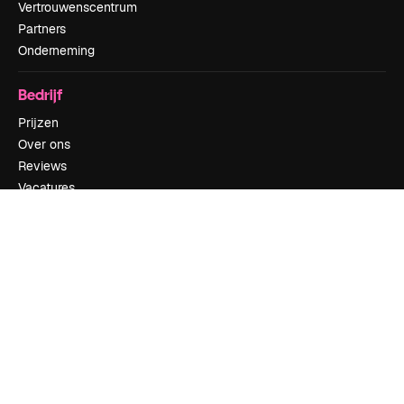
Vertrouwenscentrum
Partners
Onderneming
Bedrijf
Prijzen
Over ons
Reviews
Vacatures
Zoektrends
Blog
Evenementen
Slidesgo
Verkoop je content
Perszaal
Op zoek naar magnific.ai
Neem contact op