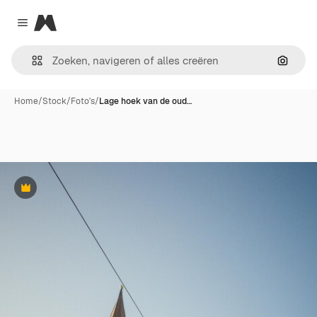
Magnific
Close menu
Zoeken
Home
/
Stock
/
Foto's
/
Lage hoek van de oud…
Premium