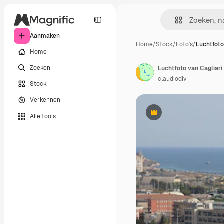
Aanmaken
Home
/
Stock
/
Foto's
/
Luchtfoto
Home
Zoeken
Luchtfoto van Cagliari
claudiodiv
Stock
Verkennen
Alle tools
Premium