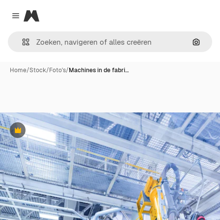
Magnific
Close menu
Zoeken
Home
/
Stock
/
Foto's
/
Machines in de fabri…
Premium