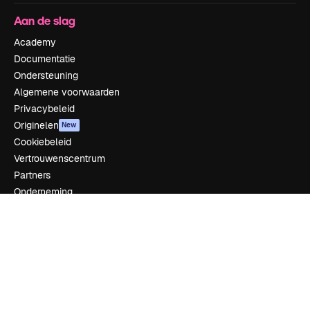
Aan de slag
Academy
Documentatie
Ondersteuning
Algemene voorwaarden
Privacybeleid
Originelen
New
Cookiebeleid
Vertrouwenscentrum
Partners
Onderneming
Bedrijf
Prijzen
Over ons
Reviews
Vacatures