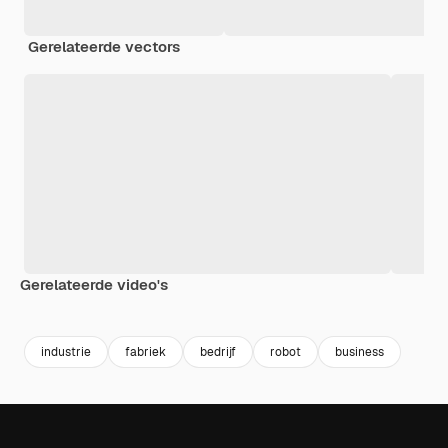
Gerelateerde vectors
Gerelateerde video's
Premium
Premium
Gegenereerd door AI
Premium
Premium
industrie
fabriek
bedrijf
robot
business