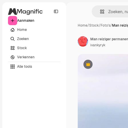
Aanmaken
Home
/
Stock
/
Foto's
/
Man reiz
Home
Zoeken
Man reiziger permanen
ivankyryk
Stock
Verkennen
Alle tools
Premium