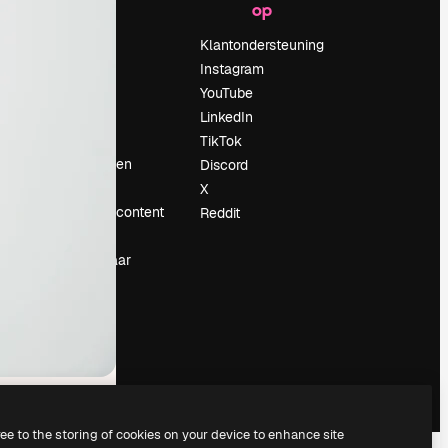
op
Prijzen
Over ons
Klantondersteuning
Reviews
Instagram
Vacatures
YouTube
Zoektrends
LinkedIn
Blog
TikTok
Evenementen
Discord
Slidesgo
X
rum
Verkoop je content
Reddit
Perszaal
Op zoek naar
magnific.ai
ree to the storing of cookies on your device to enhance site