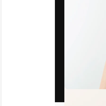
Het creatieve p
creëren. Meer 
onder creatiev
bureaus en stud
Nederlands
Copyright © 2010