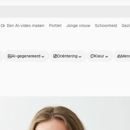
Een AI-video maken
Portret
Jonge vrouw
Schoonheid
Gezi
AI-gegenereerd
Oriëntering
Kleur
Men
Producten
Aan de slag