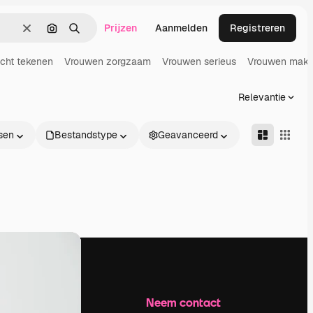
Prijzen
Aanmelden
Registreren
Wissen
Zoeken op afbeelding
Zoeken
cht tekenen
Vrouwen zorgzaam
Vrouwen serieus
Vrouwen make
Relevantie
sen
Bestandstype
Geavanceerd
Bedrijf
Neem contact