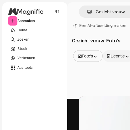
Aanmaken
Een AI-afbeelding maken
Home
Zoeken
Gezicht vrouw-Foto's
Stock
Foto's
Licentie
Verkennen
Alle afbeeldingen
Alle tools
Vectors
Illustraties
Foto's
PSD
Sjablonen
Mockups
Video's
Filmmateriaal
Dynamische afbeeldingen
Videosjablonen
Iconen
3D-modellen
Lettertypen