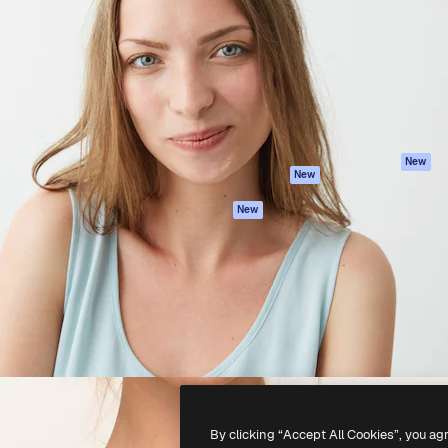
latform om je beste werk te
Spaces
Academy
dan 1 miljoen abonnees
AI-assistent
Documentatie
elingen, ondernemingen,
AI Image Generator
Ondersteuning
io's.
AI Video Generator
Algemene
voorwaarden
AI Voice Generator
Privacybeleid
Stockcontent
Originelen
MCP voor
New
New
Claude/ChatGPT
Cookiebeleid
Agenten
Vertrouwenscent
New
API
Partners
Mobiele app
Onderneming
Alle Magnific-tools
-
2026
Freepik Company S.L.U.
Alle rechten voorbehouden
.
By clicking “Accept All Cookies”, you ag