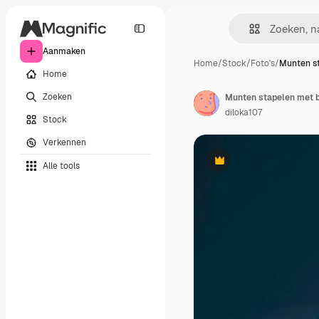
Aanmaken
Home
/
Stock
/
Foto's
/
Munten s
Home
Zoeken
diloka107
Stock
Verkennen
Alle tools
Premium