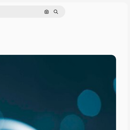
Zoeken op afbeelding
Zoeken