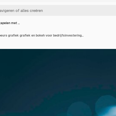
tapelen met …
Munten stapelen met beurs grafiek grafiek en bokeh voor bedrijfsinvesteringen en beurs analyse concept