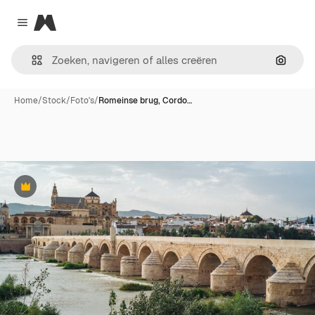
Magnific
Close menu
Zoeken
Home
/
Stock
/
Foto's
/
Romeinse brug, Cordo…
Premium