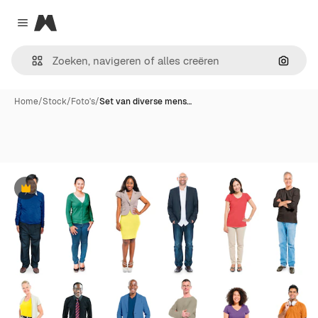
Magnific
Close menu
Zoeken
Home
/
Stock
/
Foto's
/
Set van diverse mens…
Premium