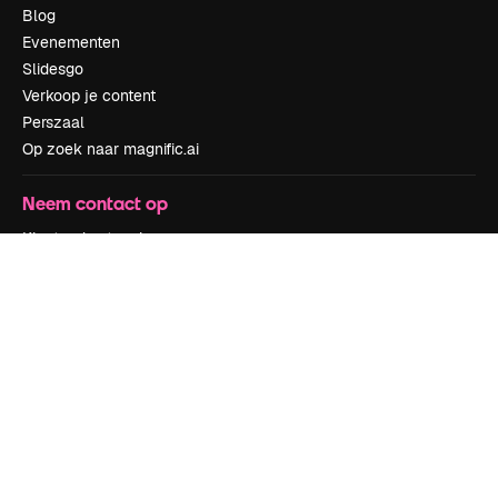
Blog
Evenementen
Slidesgo
Verkoop je content
Perszaal
Op zoek naar magnific.ai
Neem contact op
Klantondersteuning
Instagram
YouTube
LinkedIn
TikTok
Discord
X
Reddit