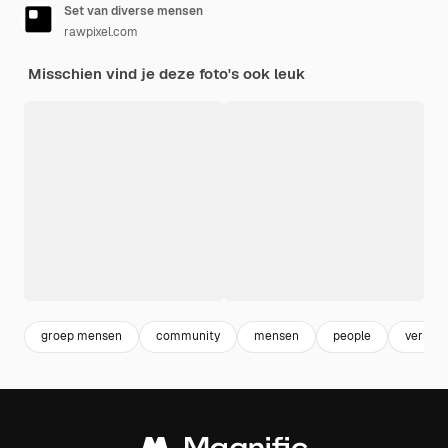
Set van diverse mensen
rawpixel.com
Misschien vind je deze foto's ook leuk
groep mensen
community
mensen
people
verbind