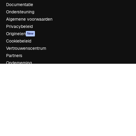
Documentatie
Ondersteuning
Algemene voorwaarden
Privacybeleid
Originelen
New
Cookiebeleid
Vertrouwenscentrum
Partners
Onderneming
Bedrijf
Prijzen
Over ons
Reviews
Vacatures
Zoektrends
Blog
Evenementen