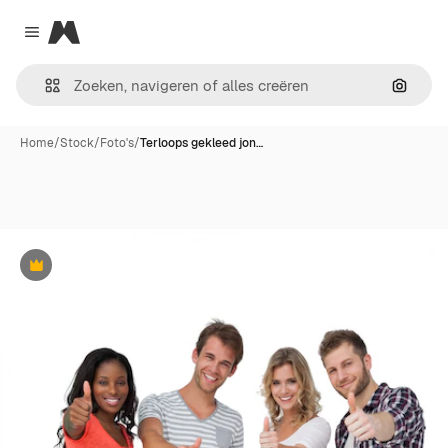
Magnific
Close menu
Zoeken
Home
/
Stock
/
Foto's
/
Terloops gekleed jon…
Premium