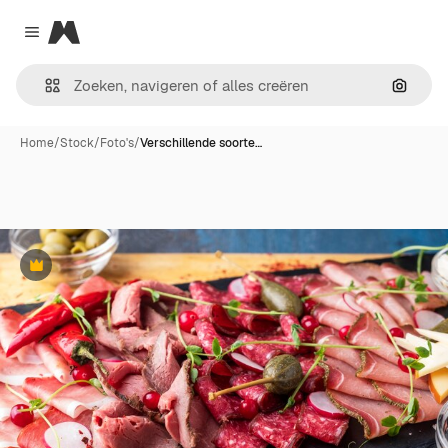
Magnific
Close menu
Zoeken
Home
/
Stock
/
Foto's
/
Verschillende soorte…
Premium