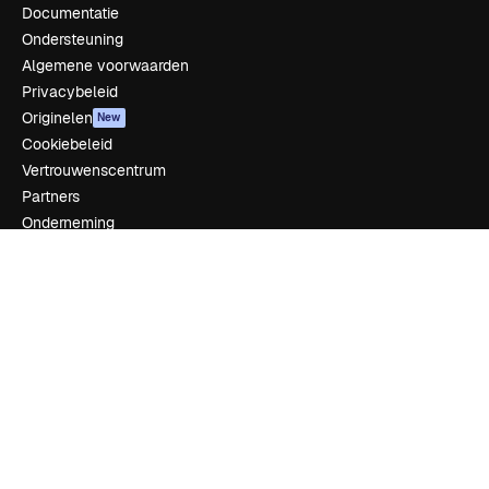
Documentatie
Ondersteuning
Algemene voorwaarden
Privacybeleid
Originelen
New
Cookiebeleid
Vertrouwenscentrum
Partners
Onderneming
Bedrijf
Prijzen
Over ons
Reviews
Vacatures
Zoektrends
Blog
Evenementen