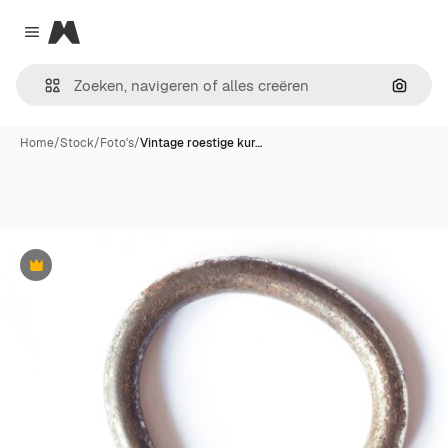
Magnific
Close menu
Zoeken
Home
/
Stock
/
Foto's
/
Vintage roestige kur…
Premium