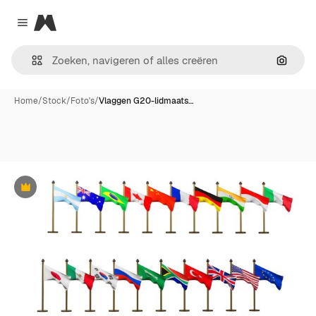
Magnific
Close menu
Zoeken
Home
/
Stock
/
Foto's
/
Vlaggen G20-lidmaats…
Premium