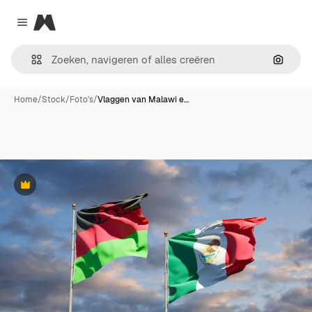
Magnific
Close menu
Zoeken
Home
/
Stock
/
Foto's
/
Vlaggen van Malawi e…
Premium