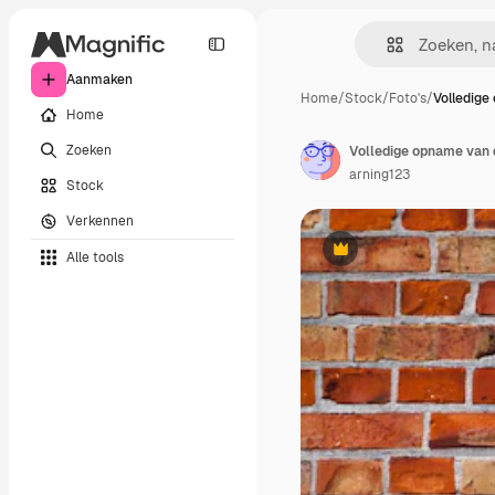
Aanmaken
Home
/
Stock
/
Foto's
/
Volledig
Home
Zoeken
Volledige opname van
arning123
Stock
Verkennen
Alle tools
Premium