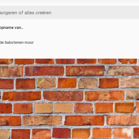
e opname van…
 de bakstenen muur