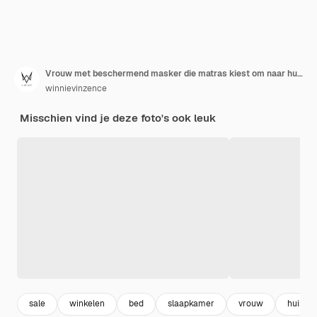
Vrouw met beschermend masker die matras kiest om naar huis te verhuizen
winnievinzence
Misschien vind je deze foto's ook leuk
sale
winkelen
bed
slaapkamer
vrouw
huisho