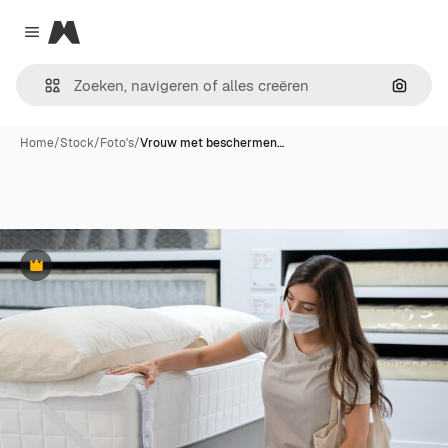
Magnific
Close menu
Zoeken
Home
/
Stock
/
Foto's
/
Vrouw met beschermen…
Premium