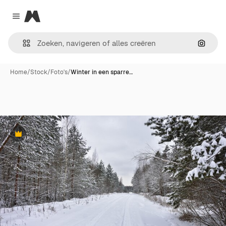
Magnific
Close menu
Zoeken
Home
/
Stock
/
Foto's
/
Winter in een sparre…
Premium