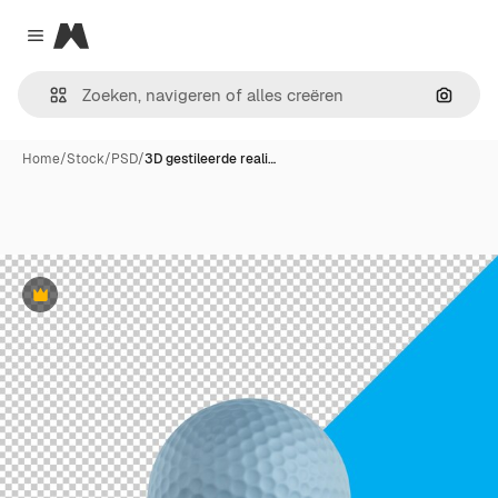
Magnific
Close menu
Zoeken
Home
/
Stock
/
PSD
/
3D gestileerde reali…
Premium