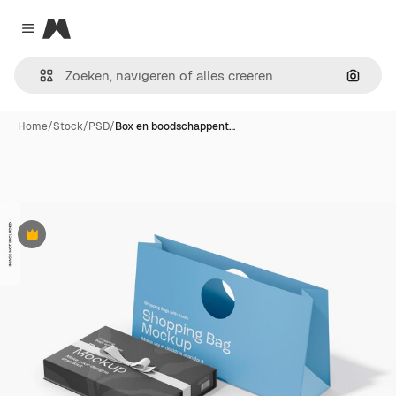
Magnific
Close menu
Zoeken
Home
/
Stock
/
PSD
/
Box en boodschappent…
Premium