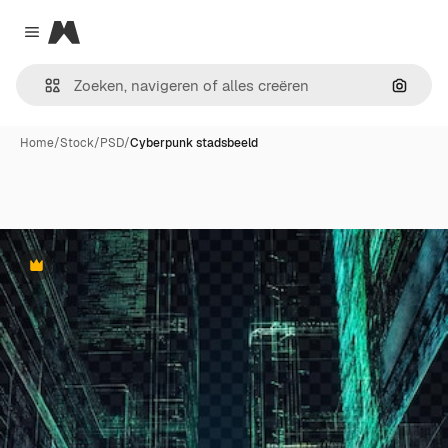
Magnific
Close menu
Zoeken
Home
/
Stock
/
PSD
/
Cyberpunk stadsbeeld
Premium