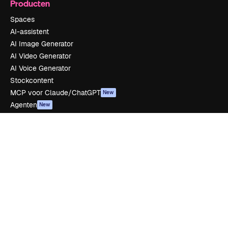
Producten
Spaces
AI-assistent
AI Image Generator
AI Video Generator
AI Voice Generator
Stockcontent
MCP voor Claude/ChatGPT
New
Agenten
New
API
Mobiele app
Alle Magnific-tools
Aan de slag
Academy
Documentatie
Ondersteuning
Algemene voorwaarden