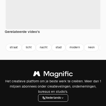
Gerelateerde video's
Premium
Premium
Gegenereerd door AI
Premium
Premium
Gegenereer
straat
licht
nacht
stad
modern
neon
ku
Het creatieve platform om je beste werk te creëren. Meer dan 1
miljoen abonnees onder creatievelingen, ondernemingen,
bureaus en studio's.
Nederlands