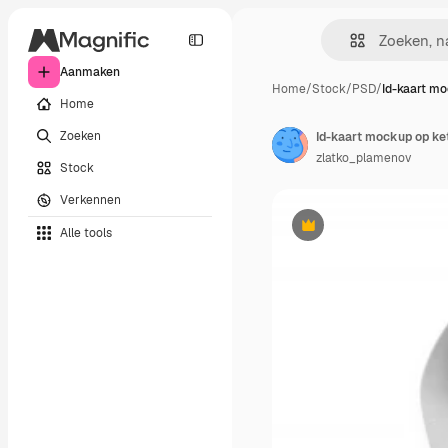
Aanmaken
Home
/
Stock
/
PSD
/
Id-kaart m
Home
Zoeken
Id-kaart mockup op ket
zlatko_plamenov
Stock
Verkennen
Alle tools
Premium