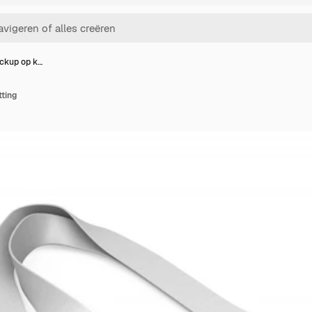
ockup op k…
ting