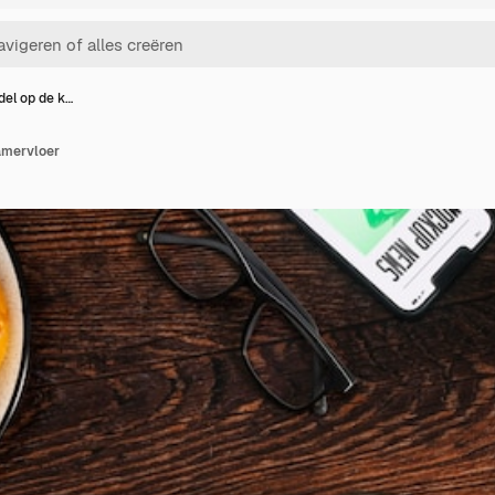
el op de k…
amervloer