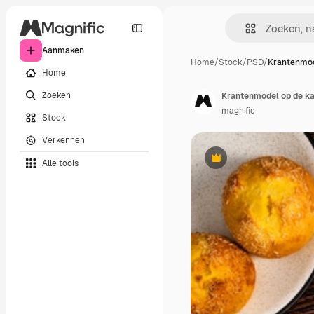
Aanmaken
Home
/
Stock
/
PSD
/
Krantenmod
Home
Zoeken
Krantenmodel op de k
magnific
Stock
Verkennen
Alle tools
Premium