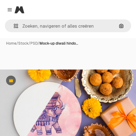
Magnific
Close menu
Zoeken
Home
/
Stock
/
PSD
/
Mock-up diwali hindo…
Premium