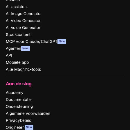
AI-assistent
AI Image Generator
AI Video Generator
AI Voice Generator
Stockcontent
MCP voor Claude/ChatGPT
New
Agenten
New
API
Mobiele app
Alle Magnific-tools
Aan de slag
Academy
Documentatie
Ondersteuning
Algemene voorwaarden
Privacybeleid
Originelen
New