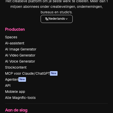
Het creatieve platform om je beste werk te creëren. Meer dan 1
miljoen abonnees onder creatievelingen, ondernemingen,
bureaus en studio's.
Nederlands
Producten
Spaces
AI-assistent
AI Image Generator
AI Video Generator
AI Voice Generator
Stockcontent
MCP voor Claude/ChatGPT
New
Agenten
New
API
Mobiele app
Alle Magnific-tools
Aan de slag