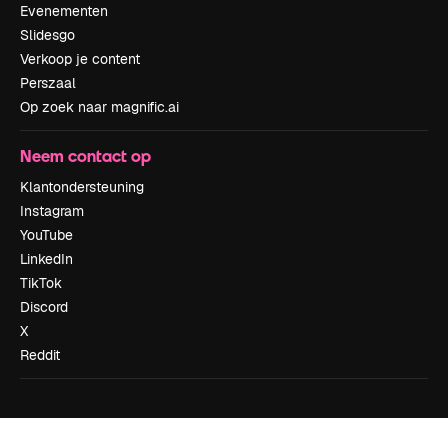
Evenementen
Slidesgo
Verkoop je content
Perszaal
Op zoek naar magnific.ai
Neem contact op
Klantondersteuning
Instagram
YouTube
LinkedIn
TikTok
Discord
X
Reddit
Copyright © 2010-
2026
Freepik Company S.L.U.
Alle rechten
voorbehouden
.