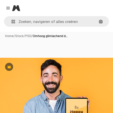
Magnific
Close menu
Zoeken
Home
/
Stock
/
PSD
/
Omhoog glimlachend d…
Premium