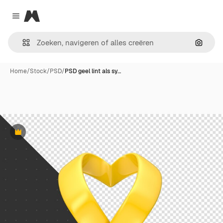
Magnific
Close menu
Zoeken
Home
/
Stock
/
PSD
/
PSD geel lint als sy…
Premium