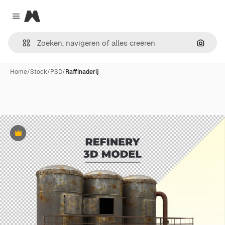
Magnific
Close menu
Zoeken
Home
/
Stock
/
PSD
/
Raffinaderij
Premium