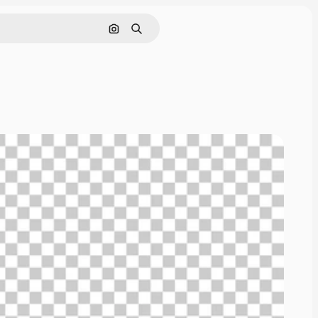
Zoeken op afbeelding
Zoeken