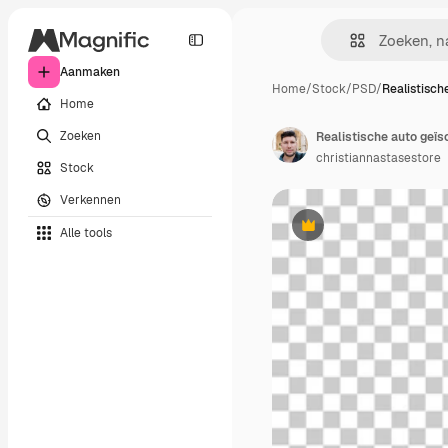
Aanmaken
Home
/
Stock
/
PSD
/
Realistisch
Home
Zoeken
Realistische auto geïs
christiannastasestore
Stock
Verkennen
Alle tools
Premium