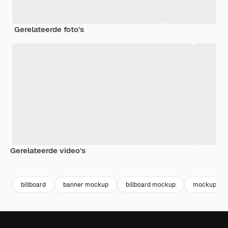
Gerelateerde foto's
Gerelateerde video's
Premium
Premium
Premium
Premium
Gegenereer
billboard
banner mockup
billboard mockup
mockup