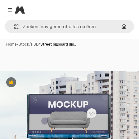
Magnific
Close menu
Zoeken
Home
/
Stock
/
PSD
/
Street billboard dis…
Premium