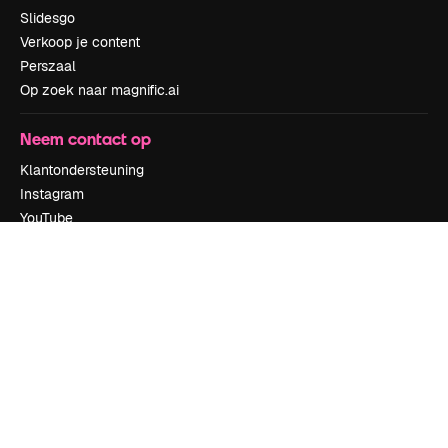
Slidesgo
Verkoop je content
Perszaal
Op zoek naar magnific.ai
Neem contact op
Klantondersteuning
Instagram
YouTube
LinkedIn
TikTok
Discord
X
Reddit
Copyright © 2010-
2026
Freepik Company S.L.U.
Alle rechten
voorbehouden
.