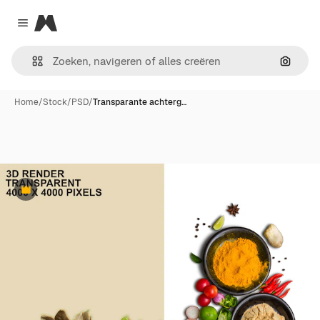
Magnific
Close menu
Zoeken
Home
/
Stock
/
PSD
/
Transparante achterg…
Premium