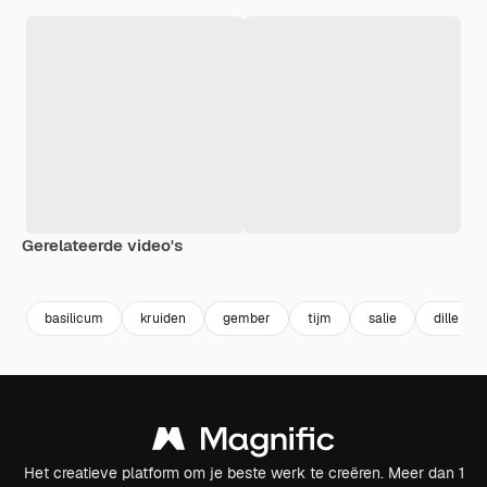
Gerelateerde video's
Premium
Premium
Premium
Premium
Gegenereer
basilicum
kruiden
gember
tijm
salie
dille
Het creatieve platform om je beste werk te creëren. Meer dan 1