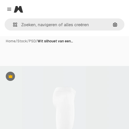
Magnific
Close menu
Zoeken
Home
/
Stock
/
PSD
/
Wit silhouet van een…
Premium