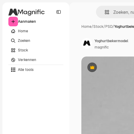
Aanmaken
Home
/
Stock
/
PSD
/
Yoghurtbek
Home
Zoeken
Yoghurtbekermodel
magnific
Stock
Verkennen
Alle tools
Premium