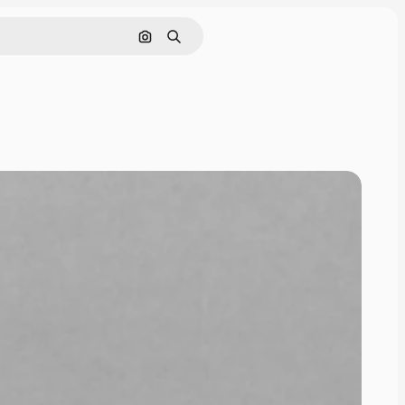
Zoeken op afbeelding
Zoeken