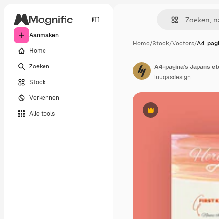
Aanmaken
Home
/
Stock
/
Vectors
/
A4-pagi
Home
Zoeken
A4-pagina's Japans e
luuqasdesign
Stock
Verkennen
Alle tools
Premium