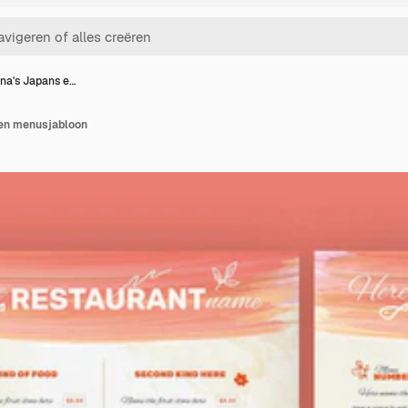
na's Japans e…
ten menusjabloon