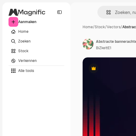
Aanmaken
Home
/
Stock
/
Vectors
/
Abstrac
Home
Zoeken
Abstracte banneracht
BiZkettE1
Stock
Verkennen
Alle tools
Premium