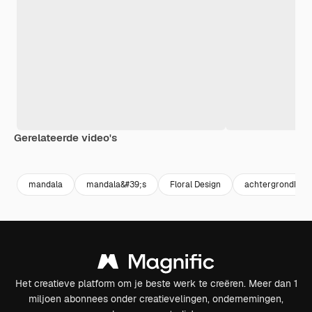
Gerelateerde video's
Premium
Premium
Gegenereerd door AI
Premium
Premium
Gegenereer
mandala
mandala&#39;s
Floral Design
achtergrondkleu
Het creatieve platform om je beste werk te creëren. Meer dan 1
miljoen abonnees onder creatievelingen, ondernemingen,