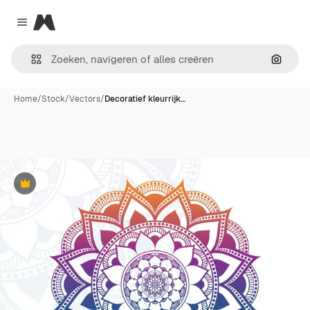
Magnific
Close menu
Zoeken
Home
/
Stock
/
Vectors
/
Decoratief kleurrijk…
Premium