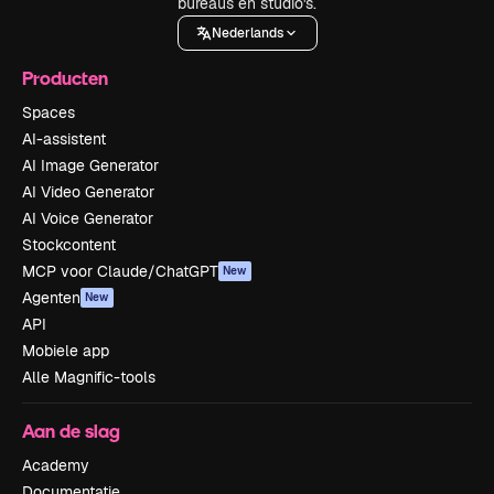
bureaus en studio's.
Nederlands
Producten
Spaces
AI-assistent
AI Image Generator
AI Video Generator
AI Voice Generator
Stockcontent
MCP voor Claude/ChatGPT
New
Agenten
New
API
Mobiele app
Alle Magnific-tools
Aan de slag
Academy
Documentatie