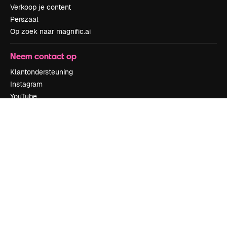
Verkoop je content
Perszaal
Op zoek naar magnific.ai
Neem contact op
Klantondersteuning
Instagram
YouTube
LinkedIn
TikTok
Discord
X
Reddit
Copyright © 2010-
2026
Freepik Company S.L.U.
Alle rechten
voorbehouden
.