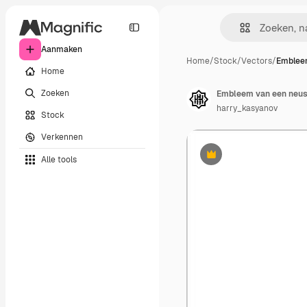
Aanmaken
Home
/
Stock
/
Vectors
/
Emblee
Home
Zoeken
Embleem van een neush
harry_kasyanov
Stock
Verkennen
Alle tools
Premium