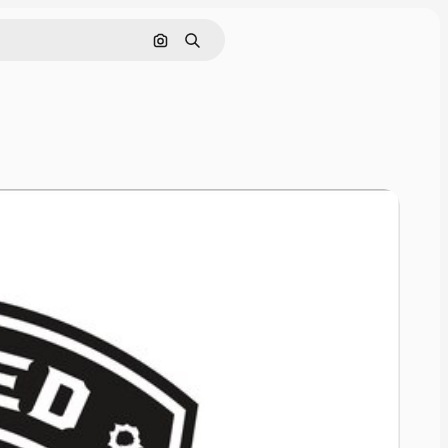
Zoeken op afbeelding
Zoeken