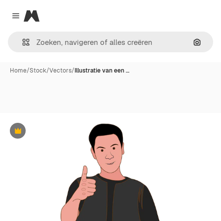
Magnific
Close menu
Zoeken
Home
/
Stock
/
Vectors
/
Illustratie van een …
Premium