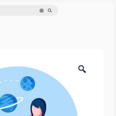
Zoeken op afbeelding
Zoeken