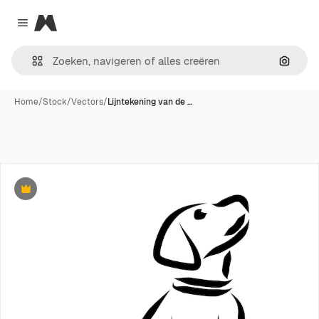
Magnific
Close menu
Zoeken
Home
/
Stock
/
Vectors
/
Lijntekening van de …
Premium