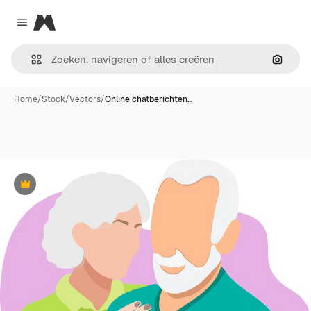
Magnific
Close menu
Zoeken
Home
/
Stock
/
Vectors
/
Online chatberichten…
Premium