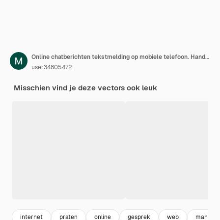
Online chatberichten tekstmelding op mobiele telefoon. Hand houdt smartphone sms tekstballonnen pus
user34805472
Misschien vind je deze vectors ook leuk
internet
praten
online
gesprek
web
man vro