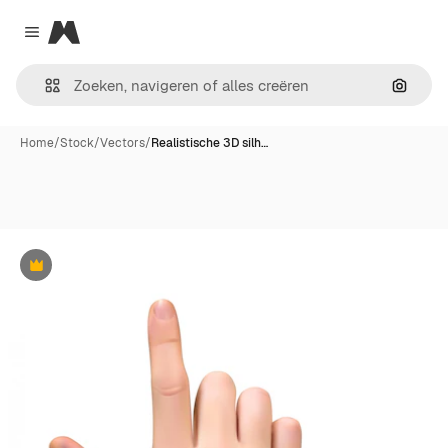
Magnific
Close menu
Zoeken
Home
/
Stock
/
Vectors
/
Realistische 3D silh…
Premium