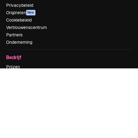
Privacybeleid
Originelen
New
Cookiebeleid
Vertrouwenscentrum
Partners
Onderneming
Bedrijf
Prijzen
Over ons
Reviews
Vacatures
Zoektrends
Blog
Evenementen
Slidesgo
Verkoop je content
Perszaal