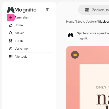
Aanmaken
Home
/
Stock
/
Vectors
/
Sjabloo
Home
Zoeken
Sjabloon voor spando
magnific
Stock
Verkennen
Alle tools
Premium