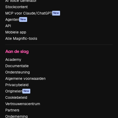
AI Voice Generator
Stockcontent
MCP voor Claude/ChatGPT
New
Agenten
New
API
Mobiele app
Alle Magnific-tools
Aan de slag
Academy
Documentatie
Ondersteuning
Algemene voorwaarden
Privacybeleid
Originelen
New
Cookiebeleid
Vertrouwenscentrum
Partners
Onderneming