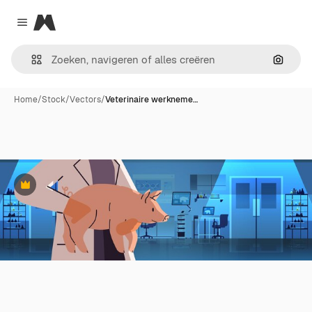
Magnific
Close menu
Zoeken
Home
/
Stock
/
Vectors
/
Veterinaire werkneme…
Premium