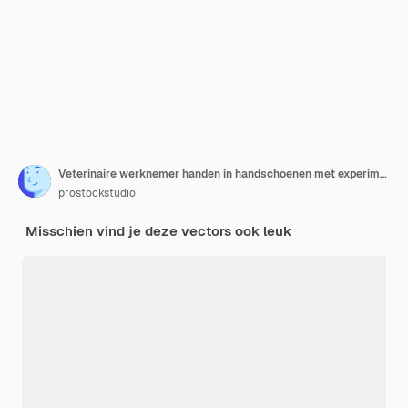
Veterinaire werknemer handen in handschoenen met experimentele varkenswetenschapper die experimenten doet in het laboratorium met biologisch genetisch manipulatieonderzoek
prostockstudio
Misschien vind je deze vectors ook leuk