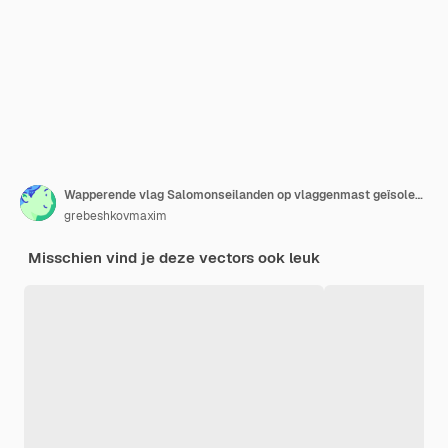
Wapperende vlag Salomonseilanden op vlaggenmast geïsoleerd op wit
grebeshkovmaxim
Misschien vind je deze vectors ook leuk