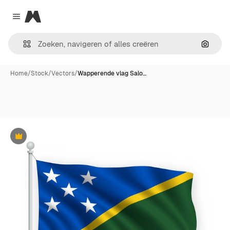
Magnific
Close menu
Zoeken
Home
/
Stock
/
Vectors
/
Wapperende vlag Salo…
Premium