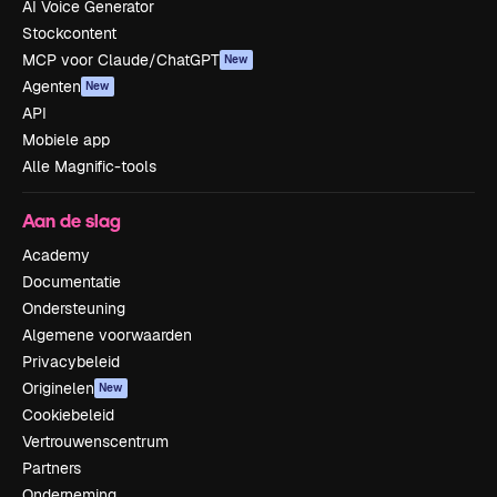
AI Voice Generator
Stockcontent
MCP voor Claude/ChatGPT
New
Agenten
New
API
Mobiele app
Alle Magnific-tools
Aan de slag
Academy
Documentatie
Ondersteuning
Algemene voorwaarden
Privacybeleid
Originelen
New
Cookiebeleid
Vertrouwenscentrum
Partners
Onderneming