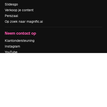
Slidesgo
Verkoop je content
Perszaal
Op zoek naar magnific.ai
Neem contact op
Klantondersteuning
Instagram
YouTube
LinkedIn
TikTok
Discord
X
Reddit
Copyright © 2010-
2026
Freepik Company S.L.U.
Alle rechten
voorbehouden
.