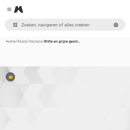
Magnific
Close menu
Zoeken
Home
/
Stock
/
Vectors
/
Witte en grijze geom…
Premium