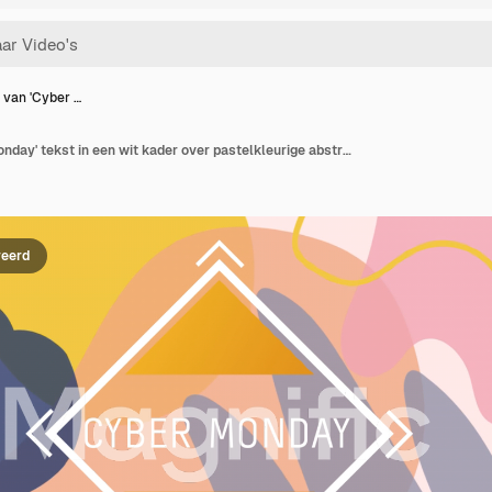
 van 'Cyber …
Animatie van 'Cyber Monday' tekst in een wit kader over pastelkleurige abstracte vormen op een roze achtergrond.
reerd