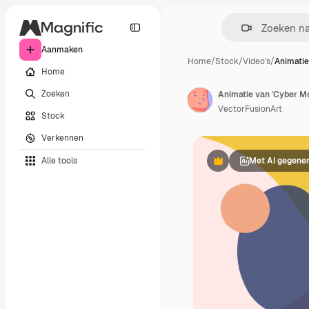
Aanmaken
Home
/
Stock
/
Video's
/
Animatie
Home
Zoeken
VectorFusionArt
Stock
Verkennen
Alle tools
Met AI gegene
Premium