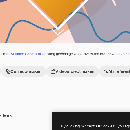
o's met
AI Video Generator
en voeg geweldige voice-overs toe met onze
AI Voic
Opnieuw maken
Videoproject maken
Als referen
k leuk
AI
Premium
Premium
Gegenereerd door AI
By clicking “Accept All Cookies”, you ag