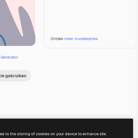
Ontdek
meer muziekopties
e Generator
tie gebruiken
Premium
Premium
Gegenereerd door AI
Premium
Premium
ree to the storing of cookies on your device to enhance site