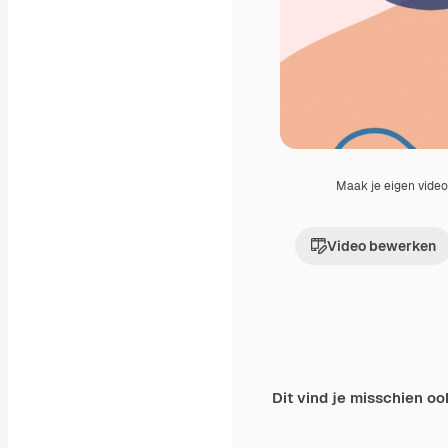
Maak je eigen vide
Video bewerken
Dit vind je misschien oo
Premium
Premium
Gegenereerd door 