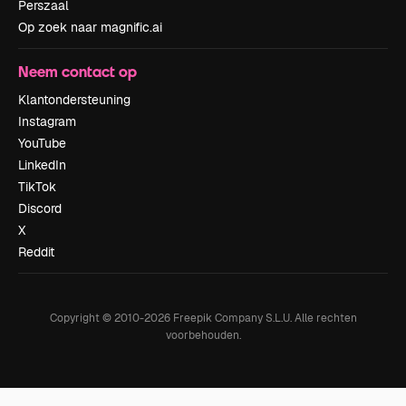
Perszaal
Op zoek naar magnific.ai
Neem contact op
Klantondersteuning
Instagram
YouTube
LinkedIn
TikTok
Discord
X
Reddit
Copyright © 2010-
2026
Freepik Company S.L.U.
Alle rechten
voorbehouden
.