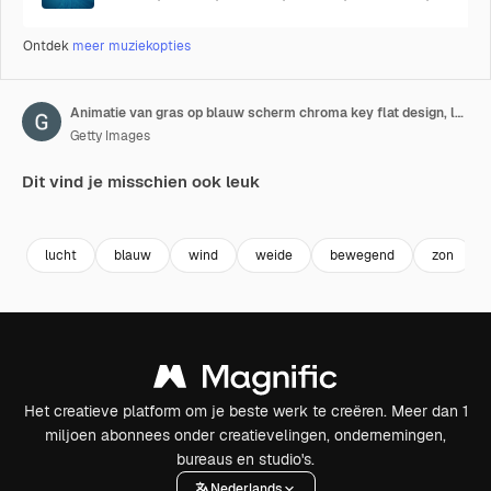
Ontdek
meer muziekopties
Animatie van gras op blauw scherm chroma key flat design, loopelement
Getty Images
Dit vind je misschien ook leuk
Premium
Premium
Premium
Premium
lucht
blauw
wind
weide
bewegend
zon
Het creatieve platform om je beste werk te creëren. Meer dan 1
miljoen abonnees onder creatievelingen, ondernemingen,
bureaus en studio's.
Nederlands