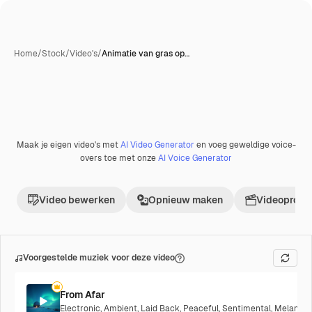
Home
/
Stock
/
Video's
/
Animatie van gras op…
Maak je eigen video's met
AI Video Generator
en voeg geweldige voice-
Premium
overs toe met onze
AI Voice Generator
Video bewerken
Opnieuw maken
Videoproje
Voorgestelde muziek voor deze video
From Afar
Electronic
,
Ambient
,
Laid Back
,
Peaceful
,
Sentimental
,
Melancho