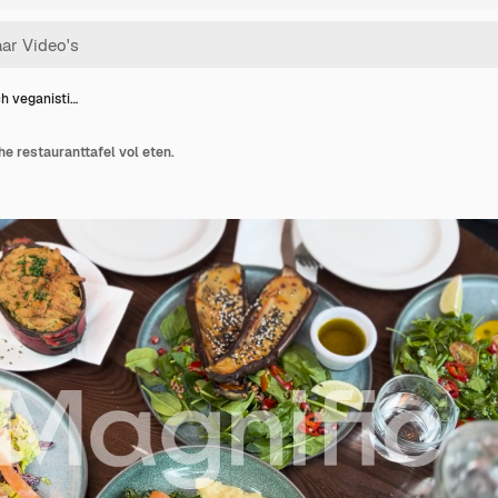
ch veganisti…
he restauranttafel vol eten.