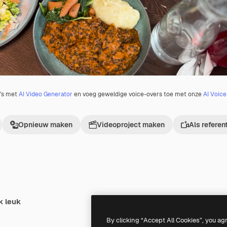
o's met
AI Video Generator
en voeg geweldige voice-overs toe met onze
AI Voic
Opnieuw maken
Videoproject maken
Als referen
k leuk
Premium
Premium
By clicking “Accept All Cookies”, you ag