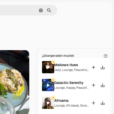
Zoeken op afbeelding
Zoeken
Aangeraden muziek
Mellows Hues
Jazz
,
Lounge
,
Peaceful
,
Playful
Galactic Serenity
Lounge
,
Happy
,
Peaceful
Afroama
Lounge
,
Afrobeat
,
Groovy
,
Peaceful
,
Soulf