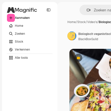
Aanmaken
Home
/
Stock
/
Video's
/
Biologis
Home
Zoeken
Biologisch veganistisc
BlackBoxGuild
Stock
Verkennen
Alle tools
Premium