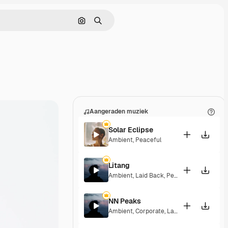
Zoeken op afbeelding
Zoeken
Aangeraden muziek
Solar Eclipse
Ambient
,
Peaceful
Litang
Ambient
,
Laid Back
,
Peaceful
,
Hopeful
NN Peaks
Ambient
,
Corporate
,
Laid Back
,
Peaceful
,