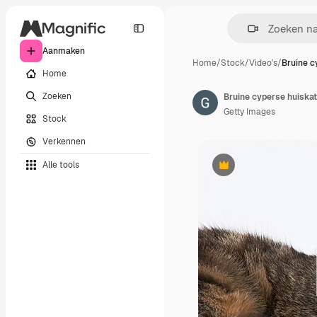
Aanmaken
Home
/
Stock
/
Video's
/
Bruine c
Home
Zoeken
Bruine cyperse huiskat
Getty Images
Stock
Verkennen
Alle tools
Premium