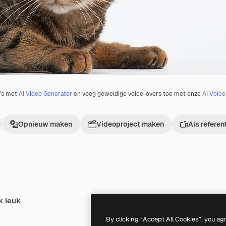
o's met
AI Video Generator
en voeg geweldige voice-overs toe met onze
AI Voic
Opnieuw maken
Videoproject maken
Als referen
k leuk
Premium
Premium
By clicking “Accept All Cookies”, you ag