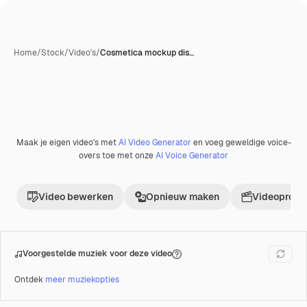
Home
/
Stock
/
Video's
/
Cosmetica mockup dis…
Maak je eigen video's met
AI Video Generator
en voeg geweldige voice-
Premium
overs toe met onze
AI Voice Generator
Video bewerken
Opnieuw maken
Videoproje
Voorgestelde muziek voor deze video
Ontdek
meer muziekopties