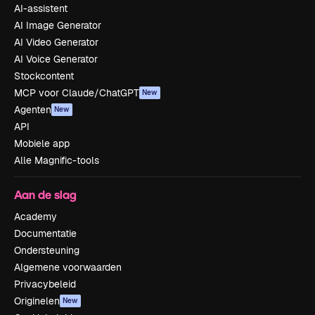
AI-assistent
AI Image Generator
AI Video Generator
AI Voice Generator
Stockcontent
MCP voor Claude/ChatGPT
New
Agenten
New
API
Mobiele app
Alle Magnific-tools
Aan de slag
Academy
Documentatie
Ondersteuning
Algemene voorwaarden
Privacybeleid
Originelen
New