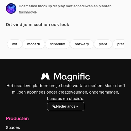
Cosmetica mockup display met schaduwen en planten
flashmovie
Dit vind je misschien ook leuk
Premium
Premium
Premium
Premium
wit
modern
schaduw
ontwerp
plant
present
Het creatieve platform om je beste werk te creëren. Meer dan 1
miljoen abonnees onder creatievelingen, ondernemingen,
bureaus en studio's.
Nederlands
Producten
Spaces