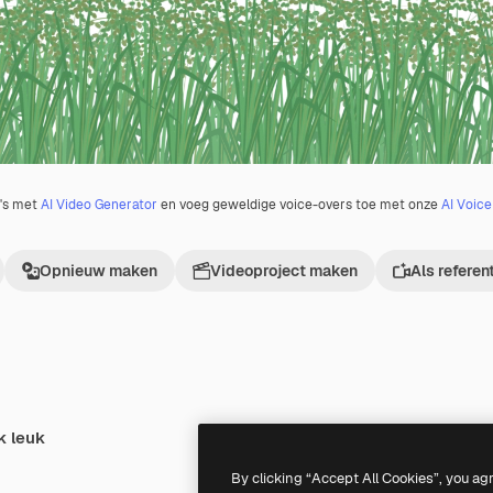
o's met
AI Video Generator
en voeg geweldige voice-overs toe met onze
AI Voic
Opnieuw maken
Videoproject maken
Als referen
k leuk
Premium
Premium
By clicking “Accept All Cookies”, you ag