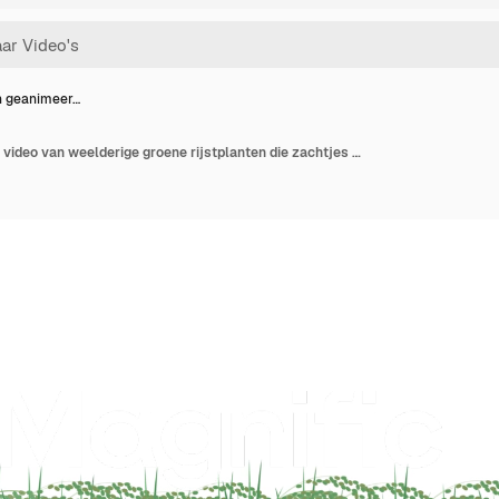
en geanimeer…
Dit is een geanimeerde video van weelderige groene rijstplanten die zachtjes bewegen in de wind. Loopbaar.